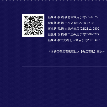
藍象廷.泰.鍋-新竹巨城店 (03)535-6675
藍象廷.泰.鍋-中友店 (04)2225-9610
藍象廷.泰.鍋-台北站前店 (02)2311-0809
藍象廷.泰.鍋-林口三井店 (02)2608-6277
藍象廷.泰式火鍋-行天宮店 (02)2501-4075
＊各分店營業資訊請點入【分店資訊】查詢＊