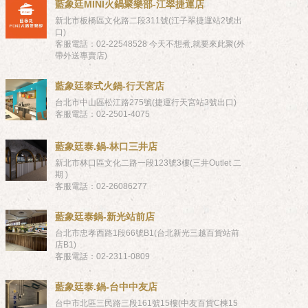
藍象廷MINI火鍋聚樂部-江翠捷運店
新北市板橋區文化路二段311號(江子翠捷運站2號出
口)
客服電話：02-22548528 今天不想煮,就要來此聚(外
帶外送專賣店)
藍象廷泰式火鍋-行天宮店
台北市中山區松江路275號(捷運行天宮站3號出口)
客服電話：02-2501-4075
藍象廷泰.鍋-林口三井店
新北市林口區文化二路一段123號3樓(三井Outlet 二
期 )
客服電話：02-26086277
藍象廷泰鍋-新光站前店
台北市忠孝西路1段66號B1(台北新光三越百貨站前
店B1)
客服電話：02-2311-0809
藍象廷泰.鍋-台中中友店
台中市北區三民路三段161號15樓(中友百貨C棟15