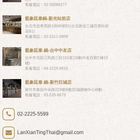
客服電話：02-26086277
藍象廷泰鍋-新光站前店
台北市忠孝西路1段66號B1(台北新光三越百貨站前
店B1)
客服電話：02-2311-0809
藍象廷泰.鍋-台中中友店
台中市北區三民路三段161號15樓(中友百貨C棟15
樓)
客服電話：04-2225-9610
藍象廷泰.鍋-新竹巨城店
新竹市東區中央路229號8樓(巨城購物中心8樓)
客服電話：03-535-6675
02-2225-5599
LanXianTingThai@gmail.com