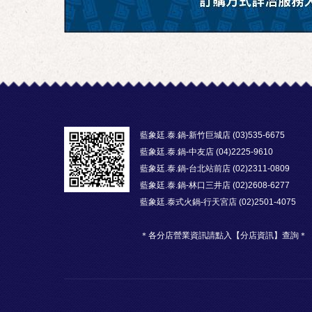
藍象廷.泰.鍋-新竹巨城店 (03)535-6675
藍象廷.泰.鍋-中友店 (04)2225-9610
藍象廷.泰.鍋-台北站前店 (02)2311-0809
藍象廷.泰.鍋-林口三井店 (02)2608-6277
藍象廷.泰式火鍋-行天宮店 (02)2501-4075
＊各分店營業資訊請點入【分店資訊】查詢＊