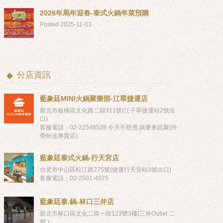
2026年馬年迎春-泰式火鍋年菜預購
Posted 2025-11-03
分店資訊
藍象廷MINI火鍋聚樂部-江翠捷運店
新北市板橋區文化路二段311號(江子翠捷運站2號出
口)
客服電話：02-22548528 今天不想煮,就要來此聚(外
帶外送專賣店)
藍象廷泰式火鍋-行天宮店
台北市中山區松江路275號(捷運行天宮站3號出口)
客服電話：02-2501-4075
藍象廷泰.鍋-林口三井店
新北市林口區文化二路一段123號3樓(三井Outlet 二
期 )