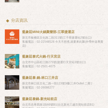
分店資訊
藍象廷MINI火鍋聚樂部-江翠捷運店
新北市板橋區文化路二段311號(江子翠捷運站2號出口)
客服電話：02-22548528 今天不想煮,就要來此聚(外帶外送專賣
店)
藍象廷泰式火鍋-行天宮店
台北市中山區松江路275號(捷運行天宮站3號出口)
客服電話：02-2501-4075
藍象廷泰.鍋-林口三井店
新北市林口區文化二路一段123號3樓(三井Outlet 二期 )
客服電話：02-26086277
藍象廷泰鍋-新光站前店
台北市忠孝西路1段66號B1(台北新光三越百貨站前店B1)