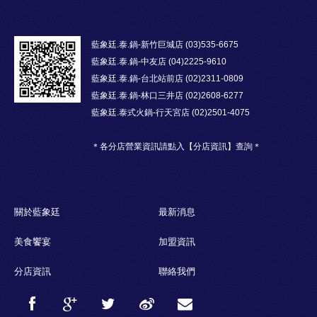
藍象廷.泰.鍋-新竹巨城店 (03)535-6675
藍象廷.泰.鍋-中友店 (04)2225-9610
藍象廷.泰.鍋-台北站前店 (02)2311-0809
藍象廷.泰.鍋-林口三井店 (02)2608-6277
藍象廷.泰式火鍋-行天宮店 (02)2501-4075
＊各分店營業資訊請點入【分店資訊】查詢＊
關於藍象廷
最新消息
美食饗宴
加盟資訊
分店資訊
聯絡我們