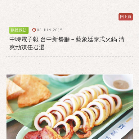
回上頁
03.JUN.2015
媒體採訪
中時電子報 台中新餐廳－藍象廷泰式火鍋 清
爽勁辣任君選