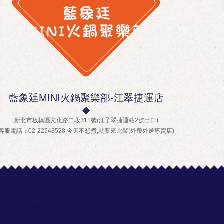
藍象廷MINI火鍋聚樂部-江翠捷運店
新北市板橋區文化路二段311號(江子翠捷運站2號出口)
客服電話：02-22548528 今天不想煮,就要來此聚(外帶外送專賣店)