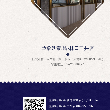
藍象廷泰.鍋-林口三井店
新北市林口區文化二路一段123號3樓(三井Outlet 二期 )
客服電話：02-26086277
藍象廷.泰.鍋-新竹巨城店 (03)535-6675
藍象廷.泰.鍋-中友店 (04)2225-9610