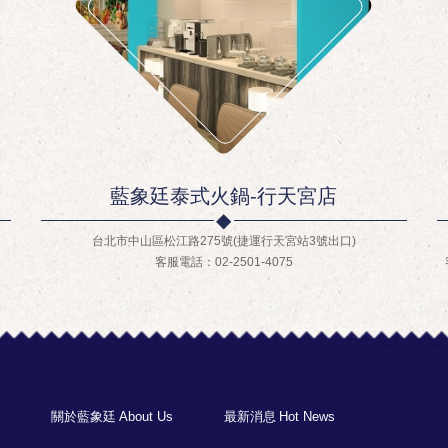
藍象廷泰式火鍋-行天宮店
台北市中山區松江路275號(捷運行天宮站3號出口)
客服電話：02-2501-4075
關於藍象廷
About Us
最新消息
Hot News