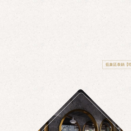
藍象廷泰鍋【