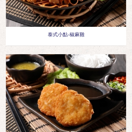
泰式小點-椒麻雞