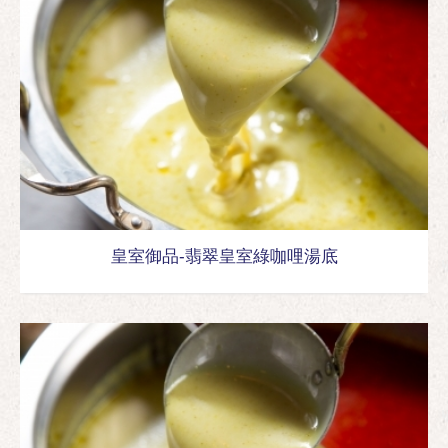
皇室御品-翡翠皇室綠咖哩湯底