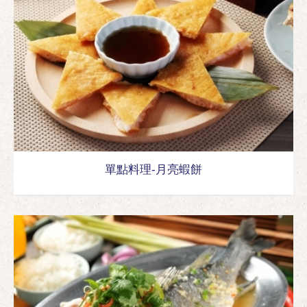
單點料理-月亮蝦餅