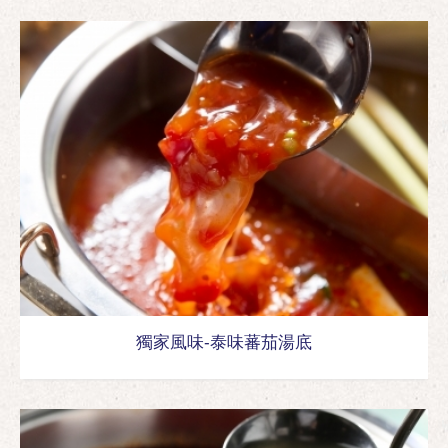
獨家風味-泰味蕃茄湯底