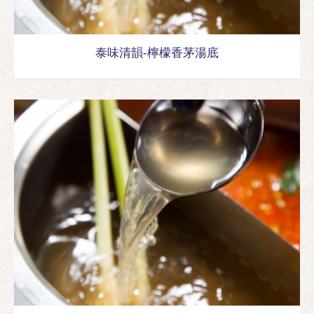
泰味清韻-檸檬香茅湯底