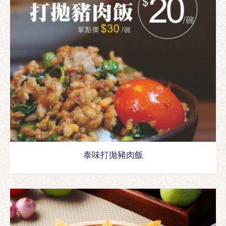
泰味打拋豬肉飯