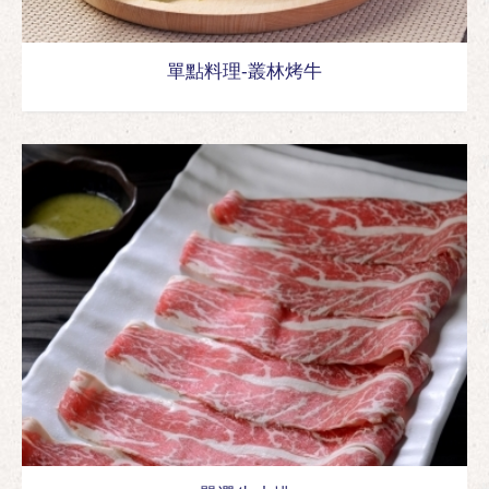
單點料理-叢林烤牛