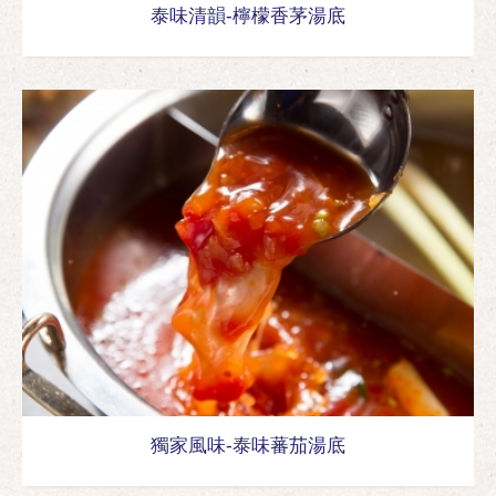
泰味清韻-檸檬香茅湯底
獨家風味-泰味蕃茄湯底