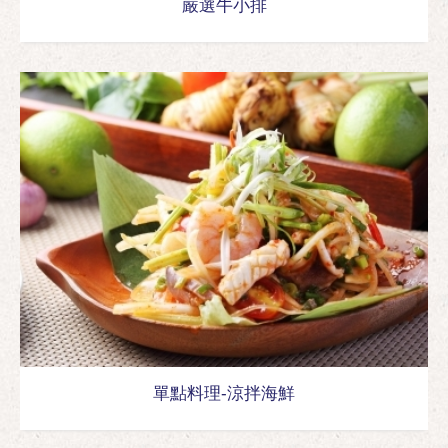
嚴選牛小排
單點料理-涼拌海鮮