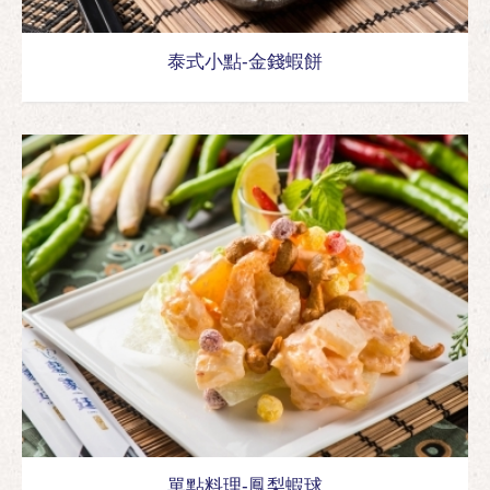
泰式小點-金錢蝦餅
單點料理-鳳梨蝦球