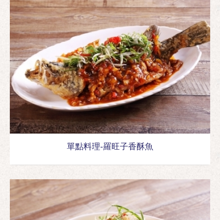
單點料理-羅旺子香酥魚