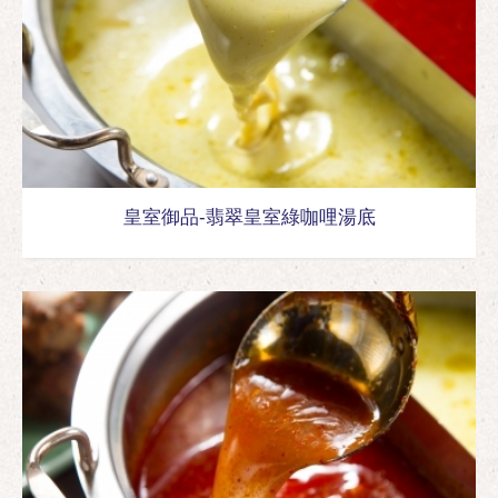
皇室御品-翡翠皇室綠咖哩湯底