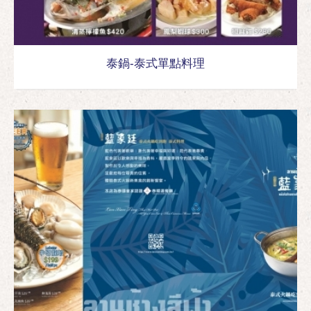
泰鍋-泰式單點料理