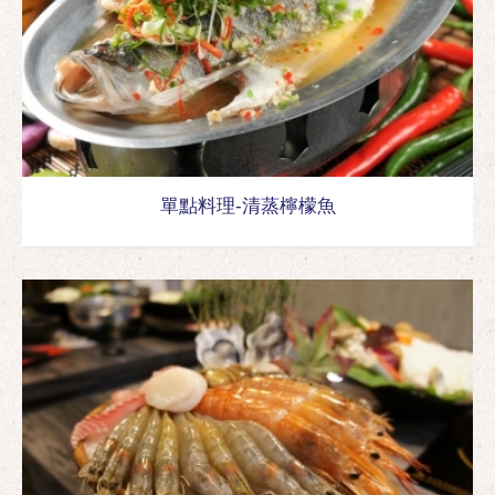
單點料理-清蒸檸檬魚