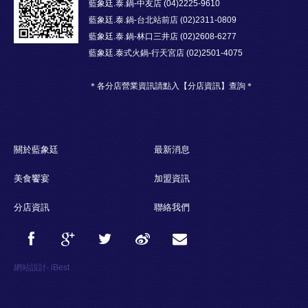
藍象廷.泰.鍋-中友店 (04)2225-9610
藍象廷.泰.鍋-台北站前店 (02)2311-0809
藍象廷.泰.鍋-林口三井店 (02)2608-6277
藍象廷.泰式火鍋-行天宮店 (02)2501-4075
＊各分店營業資訊請點入【分店資訊】查詢＊
關於藍象廷
最新消息
美食饗宴
加盟資訊
分店資訊
聯絡我們
網站設計
‧
iBest