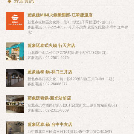
分店資訊
藍象廷MINI火鍋聚樂部-江翠捷運店
新北市板橋區文化路二段311號(江子翠捷運站2號出口)
客服電話：02-22548528 今天不想煮,就要來此聚(外帶外送專賣
店)
藍象廷泰式火鍋-行天宮店
台北市中山區松江路275號(捷運行天宮站3號出口)
客服電話：02-2501-4075
藍象廷泰.鍋-林口三井店
新北市林口區文化二路一段123號3樓(三井Outlet 二期 )
客服電話：02-26086277
藍象廷泰鍋-新光站前店
台北市忠孝西路1段66號B1(台北新光三越百貨站前店B1)
客服電話：02-2311-0809
藍象廷泰.鍋-台中中友店
台中市北區三民路三段161號15樓(中友百貨C棟15樓)